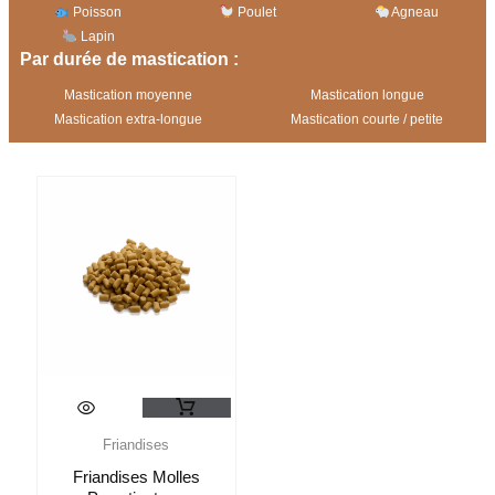
Poisson
Poulet
Agneau
Lapin
Par durée de mastication :
Mastication moyenne
Mastication longue
Mastication extra-longue
Mastication courte / petite
Ce
produit
a
Friandises
plusieurs
Friandises Molles