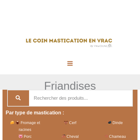
Aller
au
contenu
Main
Menu
Friandises
Par type de mastication :
Fromage et
Cerf
Dinde
racines
Porc
Cheval
Chameau