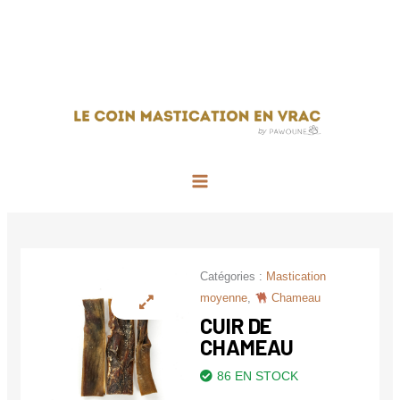
Aller
au
contenu
Main
Menu
Catégories :
Mastication
moyenne
,
Chameau
CUIR DE
CHAMEAU
86 EN STOCK