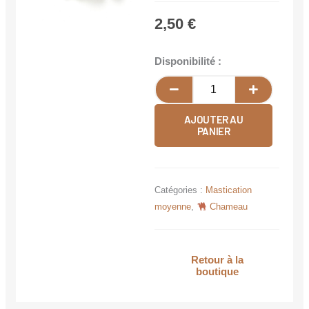
2,50
€
quantité
Disponibilité :
de
Cuir
de
AJOUTER AU
chameau
PANIER
Catégories :
Mastication
moyenne
,
Chameau
Retour à la
boutique