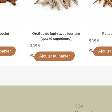
poulet
Oreilles de lapin avec fourrure
Pattes
(qualité supérieure)
0,50
€
1,50
€
panier
Ajouter
Ajouter au panier
CGV