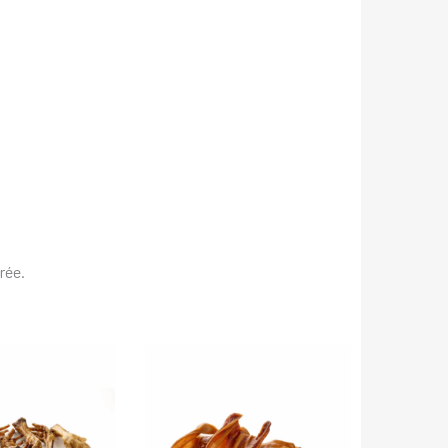
.
rée.