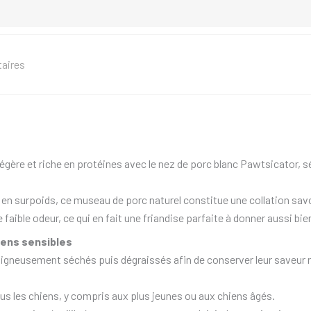
aires
 légère et riche en protéines avec le nez de porc blanc Pawtsicator, 
u en surpoids, ce museau de porc naturel constitue une collation sav
faible odeur, ce qui en fait une friandise parfaite à donner aussi bien
iens sensibles
gneusement séchés puis dégraissés afin de conserver leur saveur nat
us les chiens, y compris aux plus jeunes ou aux chiens âgés.