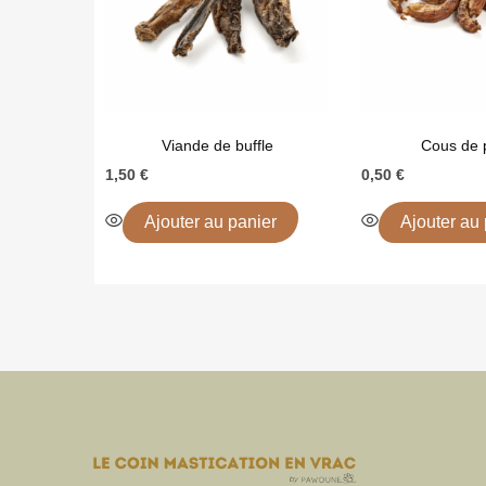
Viande de buffle
Cous de 
1,50
€
0,50
€
Ajouter au panier
Ajouter au 