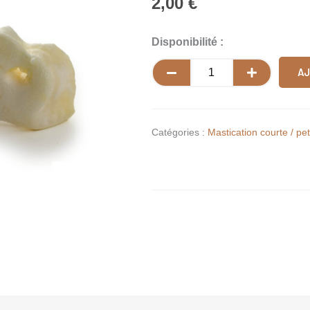
2,00
€
quantité
Disponibilité :
de
AJ
Nez
de
porc
blanc
Catégories :
Mastication courte / pet
séché