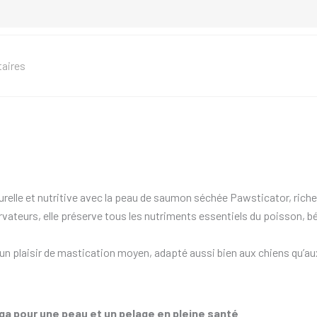
aires
urelle et nutritive avec la peau de saumon séchée Pawsticator, ric
ateurs, elle préserve tous les nutriments essentiels du poisson, bén
un plaisir de mastication moyen, adapté aussi bien aux chiens qu’au
éga pour une peau et un pelage en pleine santé