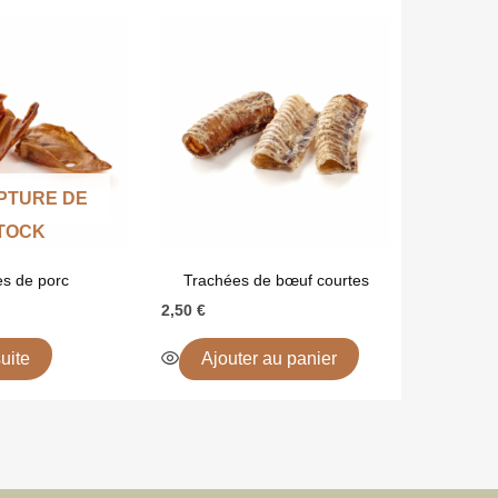
PTURE DE
TOCK
es de porc
Trachées de bœuf courtes
2,50
€
suite
Ajouter au panier