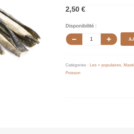
2,50
€
quantité
Disponibilité :
de
AJ
Peau
de
saumon
Catégories :
Les + populaires
,
Masti
Poisson